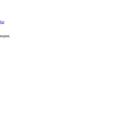
far
акции.