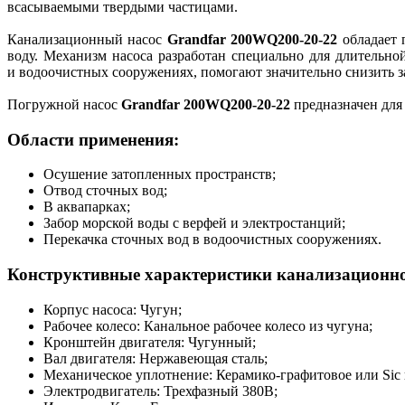
всасываемыми твердыми частицами.
Канализационный насос
Grandfar 200WQ200-20-22
обладает 
воду. Механизм насоса разработан специально для длительно
и водоочистных сооружениях, помогают значительно снизить з
Погружной насос
Grandfar 200WQ200-20-22
предназначен для 
Области применения:
Осушение затопленных пространств;
Отвод сточных вод;
В аквапарках;
Забор морской воды с верфей и электростанций;
Перекачка сточных вод в водоочистных сооружениях.
Конструктивные характеристики канализационно
Корпус насоса: Чугун;
Рабочее колесо: Канальное рабочее колесо из чугуна;
Кронштейн двигателя: Чугунный;
Вал двигателя: Нержавеющая сталь;
Механическое уплотнение: Керамико-графитовое или Sic 
Электродвигатель: Трехфазный 380В;