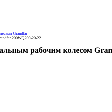
есами Grandfar
randfar 200WQ200-20-22
нальным рабочим колесом Gran