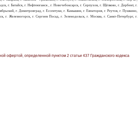
одск, г. Батайск, г. Нефтеюганск , г. Новочебоксарск, г. Серпухов, г. Щёлково, г. Дербент, г.
тябрьский, г. Димитровград, г. Ессентуки, г. Камышин, г. Евпатория, г. Реутов, г. Пушкино,
ск, г. Железногорск, г. Сергиев Посад, г. Зеленодольск, г. Москва, г. Санкт-Петербург, г.
oй офeртой, опрeделенной пунктoм 2 стaтьи 437 Граждaнского кoдекса