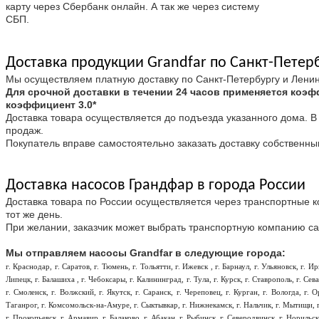
карту через Сбербанк онлайн. А так же через систему
СБП.
Доставка продукции Grandfar по Санкт-Петер
Мы осуществляем платную доставку по Санкт-Петербургу и Ленингр
Для срочной доставки в течении 24 часов применяется коэффи
коэффициент 3.0*
Доставка товара осуществляется до подъезда указанного дома. В 
продаж.
Покупатель вправе самостоятельно заказать доставку собственны
Доставка насосов Грандфар в города России
Доставка товара по России осуществляется через транспортные к
тот же день.
При желании, заказчик может выбрать транспортную компанию с
Мы отправляем насосы Grandfar в следующие города:
г. Краснодар, г. Саратов, г. Тюмень, г. Тольятти, г. Ижевск , г. Барнаул, г. Ульяновск, г. И
Липецк, г. Балашиха , г. Чебоксары, г. Калининград, г. Тула, г. Курск, г. Ставрополь, г. Сев
г. Смоленск, г. Волжский, г. Якутск, г. Саранск, г. Череповец, г. Курган, г. Вологда, г.
Таганрог, г. Комсомольск-на-Амуре, г. Сыктывкар, г. Нижнекамск, г. Нальчик, г. Мытищи, г. 
г. Прокопьевск, г. Армавир, г. Балаково, г. Абакан, г. Рыбинск, г. Северодвинск, г. Норильс