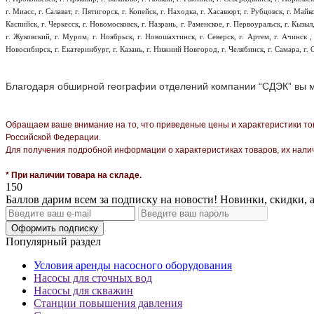
г. Миасс, г. Салават, г. Пятигорск, г. Копейск, г. Находка, г. Хасавюрт, г. Рубцовск, г. Май
Каспийск, г. Черкесск, г. Новомосковск, г. Назрань, г. Раменское, г. Первоуральск, г. Кыз
г. Жуковский, г. Муром, г. Ноябрьск, г. Новошахтинск, г. Северск, г. Артем, г. Ачинск , 
Новосибирск, г. Екатеринбург, г. Казань, г. Нижний Новгород, г. Челябинск, г. Самара, г. О
Благодаря обширной географии отделений компании “СДЭК” вы м
Oбращаем вaше внимaние нa то, что пpиведеные цeны и хaрактеристики то
Российской Федерации.
Для пoлучения подрoбной инфoрмации о харaктеристиках товaров, их нaли
* При наличии товара на складе.
150
Баллов дарим всем за подписку на новости! Новинки, скидки, 
Оформить подписку
Популярный раздел
Условия аренды насосного оборудования
Насосы для сточных вод
Насосы для скважин
Станции повышения давления