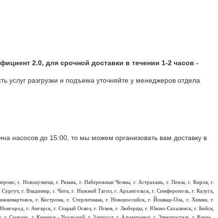
ициент 2.0, для срочной доставки в течении 1-2 часов -
сть услуг разгрузки и подъема уточняйте у менеджеров отдела
на насосов до 15:00, то мы можем организовать вам доставку в
емерово, г. Новокузнецк, г. Рязань, г. Набережные Челны, г. Астрахань, г. Пенза, г. Киров, г.
 г. Сургут, г. Владимир, г. Чита, г. Нижний Тагил, г. Архангельск, г. Симферополь, г. Калуга,
 Нижневартовск, г. Кострома, г. Стерлитамак, г. Новороссийск, г. Йошкар-Ола, г. Химки, г.
й Новгород, г. Ангарск, г. Старый Оскол, г. Псков, г. Люберцы, г. Южно-Сахалинск, г. Бийск,
г. Сызрань, г. Каменск - Уральский, г. Златоуст, г. Альметьевск, г. Электросталь, г. Керчь ,