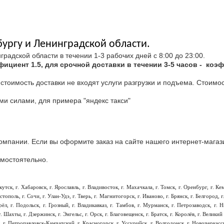
бургу и Ленинградской области.
адской области в течении 1-3 рабочих дней с 8:00 до 23:00.
циент 1.5, для срочной доставки в течении 3-5 часов - коэфф
стоимость доставки не входят услуги разгрузки и подъема. Стоимо
ми силами, для примера "яндекс такси"
омпании. Если вы оформите заказ на сайте нашего интернет-магази
амостоятельно.
ркутск, г. Хабаровск, г. Ярославль, г. Владивосток, г. Махачкала, г. Томск, г. Оренбург, г. К
астополь, г. Сочи, г. Улан-Удэ, г. Тверь, г. Магнитогорск, г. Иваново, г. Брянск, г. Белгород,
 Орёл, г. Подольск, г. Грозный, г. Владикавказ, г. Тамбов, г. Мурманск, г. Петрозаводск, г.
Шахты, г. Дзержинск, г. Энгельс, г. Орск, г. Благовещенск, г. Братск, г. Королёв, г. Велики
к, г. Петропавловск-Камчатский, г. Красногорск, г. Уссурийск, г. Волгодонск, г. Новочеркасск, 