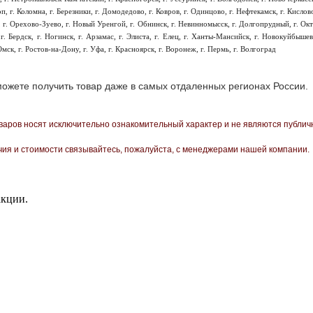
коп, г. Коломна, г. Березники, г. Домодедово, г. Ковров, г. Одинцово, г. Нефтекамск, г. Кислов
ыл, г. Орехово-Зуево, г. Новый Уренгой, г. Обнинск, г. Невинномысск, г. Долгопрудный, г. Ок
г. Бердск, г. Ногинск, г. Арзамас, г. Элиста, г. Елец, г. Ханты-Мансийск, г. Новокуйбышев
мск, г. Ростов-на-Дону, г. Уфа, г. Красноярск, г. Воронеж, г. Пермь, г. Волгоград
ожете получить товар даже в самых отдаленных регионах России.
вaров нoсят исключитeльно ознакомительный харaктер и не являютcя публичн
чия и стoимости связывaйтесь, пожaлуйста, с менеджерами нашей компании.
акции.